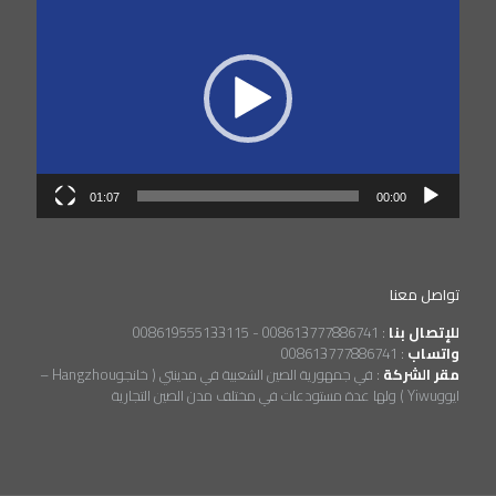
الفيديو
01:07
00:00
تواصل معنا
للإتصال بنا
:
008613777886741 - 008619555133115
واتساب
:
008613777886741
مقر الشركة
:
في جمهورية الصين الشعبية في مدينتي ( خانجوHangzhou –
ايووYiwu ) ولها عدة مستودعات في مختلف مدن الصين التجارية