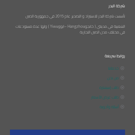
شركة البدر
تأسست شركة البدر للاستيراد و التصدير عام 2015 في جمهورية الصين
الشعبية في مدينتي ( خانجوHangzhou –ايووYiwu ) ولها عدة مستودعات
في مختلف مدن الصين التجارية
روابط سريعة
خدماتنا
من نحن
طلب إستشارة
طلب عرض الأسعار
أسئلة وأجوبة
مشغل