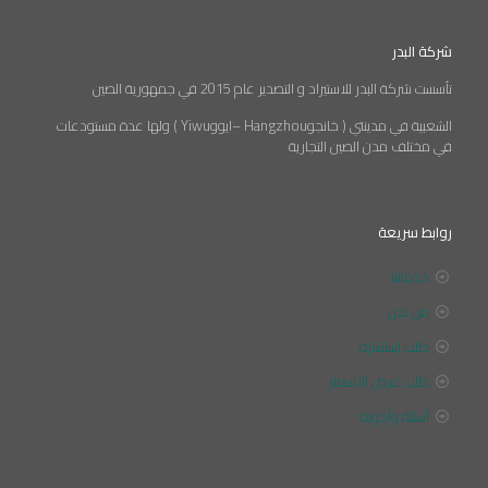
شركة البدر
تأسست شركة البدر للاستيراد و التصدير عام 2015 في جمهورية الصين
الشعبية في مدينتي ( خانجوHangzhou –ايووYiwu ) ولها عدة مستودعات
في مختلف مدن الصين التجارية
روابط سريعة
خدماتنا
من نحن
طلب إستشارة
طلب عرض الأسعار
أسئلة وأجوبة