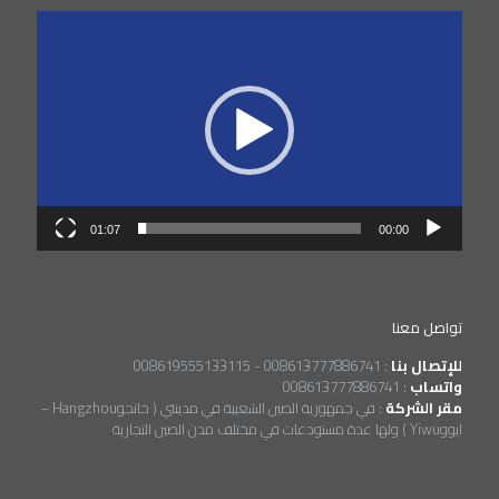
مشغل
الفيديو
01:07
00:00
تواصل معنا
للإتصال بنا
:
008613777886741 - 008619555133115
واتساب
:
008613777886741
مقر الشركة
:
في جمهورية الصين الشعبية في مدينتي ( خانجوHangzhou –
ايووYiwu ) ولها عدة مستودعات في مختلف مدن الصين التجارية